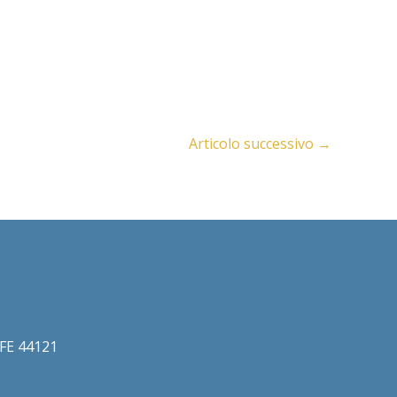
Articolo successivo
→
a FE 44121