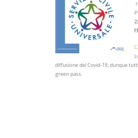
r
P
2
F
C
L
diffusione del Covid-19, dunque tutt
green pass.