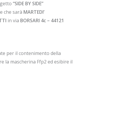
ogetto
“SIDE BY SIDE”
ne che sarà
MARTEDI’
TTI
in via
BORSARI 4c
– 44121
te per il contenimento della
e la mascherina Ffp2 ed esibire il