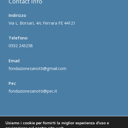
Contact Info
Indirizzo
Via L. Borsari, 4/c Ferrara FE 44121
Telefono
0532 243258
Email
fondazionezanotti@gmail.com
Pec
fondazionezanotti@pec.it
Usiamo i cookie per fornirti la miglior esperienza d'uso e
Copyright © 2026 Fondazione Enrico Zanotti -
Privacy &