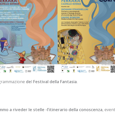
ogrammazione
de
l
Festival
della Fantasia
.
mmo a riveder le stelle -l’itinerario della conoscenza
, even