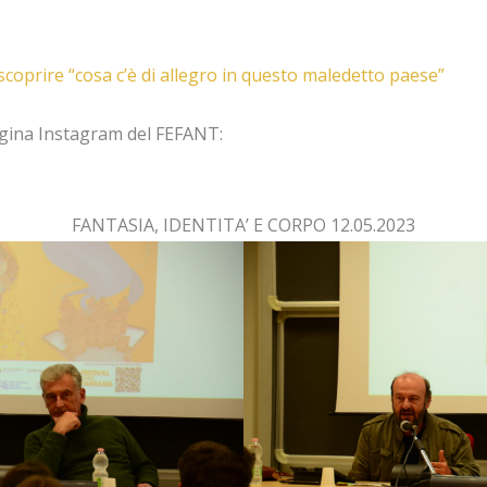
scoprire “cosa c’è di allegro in questo maledetto paese”
agina Instagram del FEFANT:
FANTASIA, IDENTITA’ E CORPO 12.05.2023