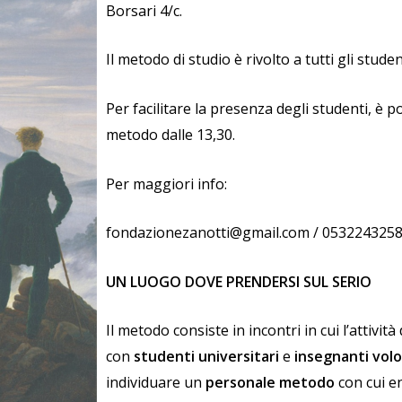
Borsari 4/c.
Il metodo di studio è rivolto a tutti gli
studen
Per facilitare la presenza degli studenti,
è p
metodo dalle
13,30.
Per maggiori info:
fondazionezanotti@gmail.com
/ 053224325
UN LUOGO DOVE PRENDERSI SUL SERIO
Il metodo consiste in i
ncontri in cui l’attività
con
studenti universitari
e
insegnanti volo
i
ndividuare un
personale metodo
con cui e