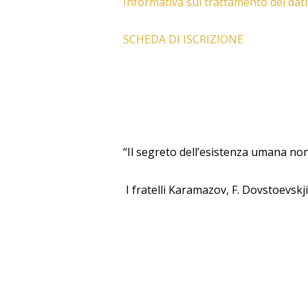
Informativa sul trattamento dei dati
SCHEDA DI ISCRIZIONE
“Il segreto dell’esistenza umana non
I fratelli Karamazov, F.
Dovstoevskji