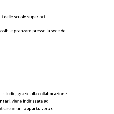
t
i delle
scuole superiori.
ossibile
pranzare
presso la sede del
8
 di studio, grazie alla
collaborazione
ntari
, viene indirizzata ad
ntrare in un
rapporto
vero e