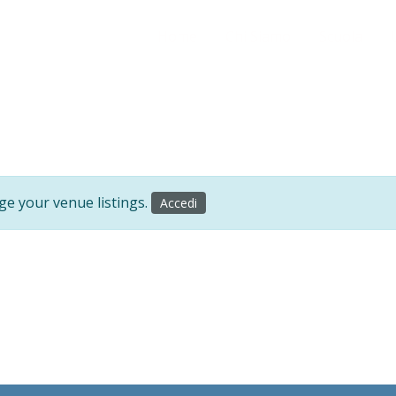
Home
Chi Siamo
Scuola
ge your venue listings.
Accedi