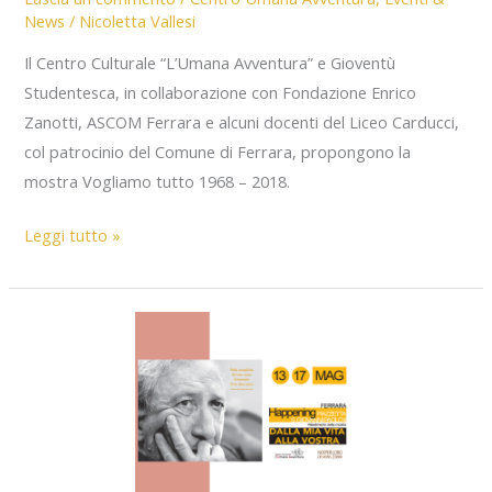
News
/
Nicoletta Vallesi
Il Centro Culturale “L’Umana Avventura” e Gioventù
Studentesca, in collaborazione con Fondazione Enrico
Zanotti, ASCOM Ferrara e alcuni docenti del Liceo Carducci,
col patrocinio del Comune di Ferrara, propongono la
mostra Vogliamo tutto 1968 – 2018.
“Vogliamo
Leggi tutto »
tutto.
1968-
2018”
MOSTRA
a
Ferrara