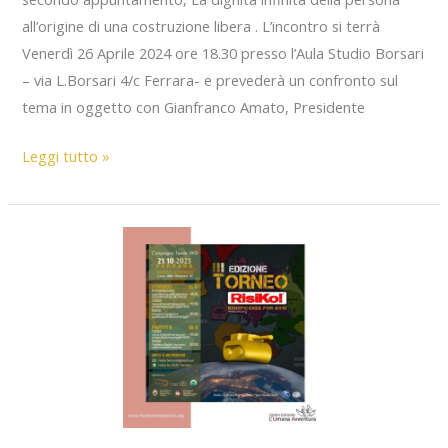
all’origine di una costruzione libera . L’incontro si terrà
Venerdì 26 Aprile 2024 ore 18.30 presso l’Aula Studio Borsari
– via L.Borsari 4/c Ferrara- e prevederà un confronto sul
tema in oggetto con Gianfranco Amato, Presidente
Scuola
Leggi tutto »
di
Politica
#2
–
Laboratorio
di
Sussidiarietà
–
26.04.2024