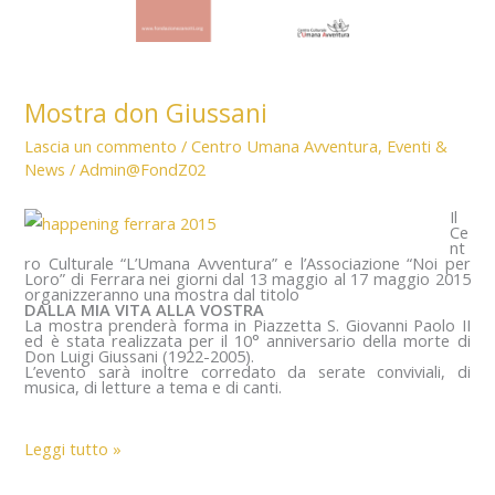
Mostra don Giussani
Lascia un commento
/
Centro Umana Avventura
,
Eventi &
News
/
Admin@FondZ02
Il
Ce
nt
ro Culturale “L’Umana Avventura” e l’Associazione “Noi per
Loro” di Ferrara nei giorni dal 13 maggio al 17 maggio 2015
organizzeranno una mostra dal titolo
DALLA MIA VITA ALLA VOSTRA
La mostra prenderà forma in Piazzetta S. Giovanni Paolo II
ed è stata realizzata per il 10° anniversario della morte di
Don Luigi Giussani (1922-2005).
L’evento sarà inoltre corredato da serate conviviali, di
musica, di letture a tema e di canti.
Mostra
Leggi tutto »
don