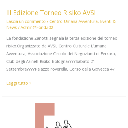
III Edizione Torneo Risiko AVSI
Lascia un commento
/
Centro Umana Avventura
,
Eventi &
News
/
Admin@FondZ02
La fondazione Zanotti segnala la terza edizione del torneo
risiko.Organizzato da AVSI, Centro Culturale L’umana
Avventura, Associazione Circolo dei Negozianti di Ferrara,
Club degli Asinelli Risiko Bologna????Sabato 21
Settembre????Palazzo roverella, Corso della Giovecca 47
III
Leggi tutto »
Edizione
Torneo
Risiko
AVSI