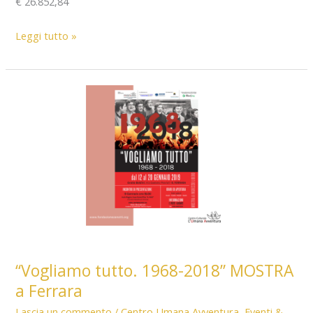
€ 26.852,84
Pubblicazione
Leggi tutto »
“Vantaggi
Economici”
2019
“Vogliamo tutto. 1968-2018” MOSTRA
a Ferrara
Lascia un commento
/
Centro Umana Avventura
,
Eventi &