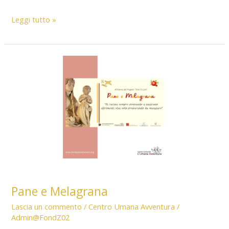
Pubblicazione
Leggi tutto »
”
Vantaggi
Economici”
2022
Pane e Melagrana
Lascia un commento
/
Centro Umana Avventura
/
Admin@FondZ02