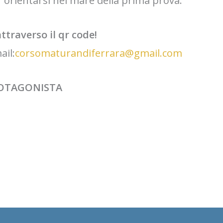
r orientarsi nel mare della prima prova.
ttraverso il qr code!
ail:
corsomaturandiferrara@gmail.com
OTAGONISTA