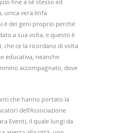
quio fine a sé stesso ed
 unica vera linfa
 si è dei geni proprio perché
dato a sua volta, e questo è
, che ce la ricordano di volta
ne educativa, neanche
 cammino accompagnato, dove
anti che hanno portato la
catori dell’Associazione
ra Eventi, il quale lungi da
a aperta alla città, uno