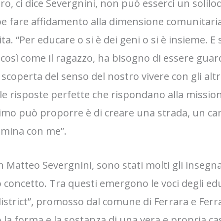
ro, ci dice Severgnini, non può esserci un solilo
e fare affidamento alla dimensione comunitaria,
ta. “Per educare o si è dei geni o si è insieme. E
, così come il ragazzo, ha bisogno di essere guar
scoperta del senso del nostro vivere con gli altri
le risposte perfette che rispondano alla missio
ultimo può proporre è di creare una strada, un
ammina con me”.
on Matteo Severgnini, sono stati molti gli insegn
 concetto. Tra questi emergono le voci degli edu
 district”, promosso dal comune di Ferrara e Ferra
la forma e la sostanza di una vera e propria cas