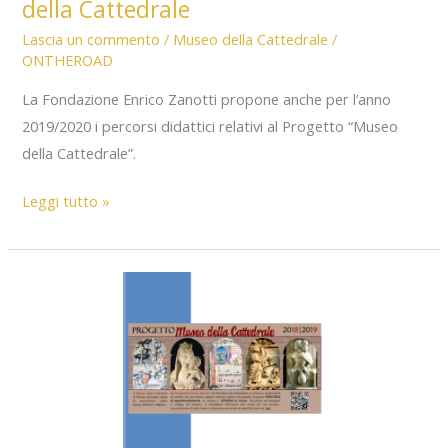
della Cattedrale
Lascia un commento
/
Museo della Cattedrale
/
ONTHEROAD
La Fondazione Enrico Zanotti propone anche per l’anno
2019/2020 i percorsi didattici relativi al Progetto “Museo
della Cattedrale”.
Edizione
Leggi tutto »
2019-
2020
Progetto
Museo
della
Cattedrale