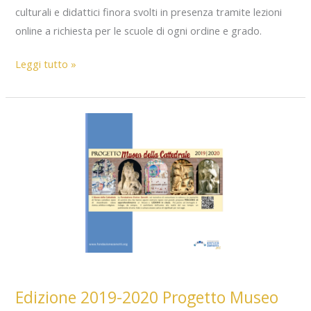
culturali e didattici finora svolti in presenza tramite lezioni
online a richiesta per le scuole di ogni ordine e grado.
Percorsi
Leggi tutto »
Online
–
Progetto
Didattico
“Museo
della
Cattedrale”
Edizione 2019-2020 Progetto Museo