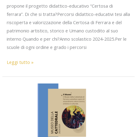
propone il progetto didattico-educativo “Certosa di
ferrara”. Di che si tratta?Percorsi didattico-educativi tesi alla
riscoperta e valorizzazione della Certosa di Ferrara e del
patrimonio artistico, storico e Umano custodito al suo
interno Quando e per chi?Anno scolastico 2024-2025.Per le
scuole di ogni ordine e grado i percorsi
Progetto
Leggi tutto »
Didattico-
Educativo
“Certosa
di
Ferrara”
a.s.
2025-
26