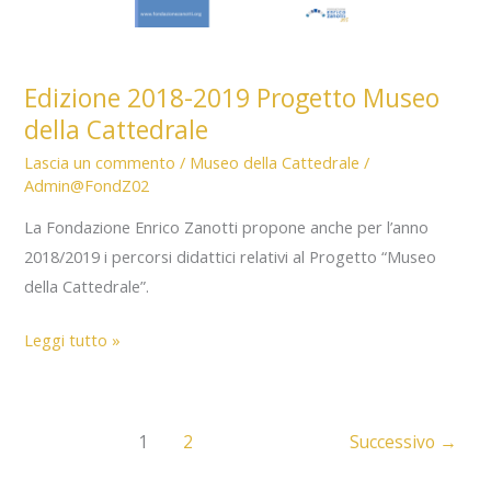
Edizione 2018-2019 Progetto Museo
della Cattedrale
Lascia un commento
/
Museo della Cattedrale
/
Admin@FondZ02
La Fondazione Enrico Zanotti propone anche per l’anno
2018/2019 i percorsi didattici relativi al Progetto “Museo
della Cattedrale”.
Edizione
Leggi tutto »
2018-
2019
Progetto
1
2
Successivo
→
Museo
della