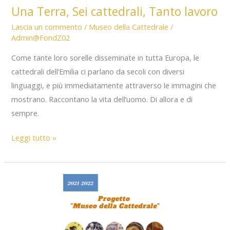
Una Terra, Sei cattedrali, Tanto lavoro
Lascia un commento
/
Museo della Cattedrale
/
Admin@FondZ02
Come tante loro sorelle disseminate in tutta Europa, le
cattedrali dell’Emilia ci parlano da secoli con diversi
linguaggi, e più immediatamente attraverso le immagini che
mostrano. Raccontano la vita dell’uomo. Di allora e di
sempre.
Una
Leggi tutto »
Terra,
Sei
cattedrali,
Tanto
lavoro