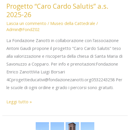
Progetto “Caro Cardo Salutis” a.s.
2025-26
Lascia un commento
/
Museo della Cattedrale
/
Admin@FondZ02
La Fondazione Zanotti in collaborazione con l’associazione
Antoni Gaudi propone il progetto “Caro Cardo Salutis” teso
alla valorizzazione e riscoperta della chiesa di Santa Maria di
Savonuzzo a Copparo. Per info e prenotazioni:Fondazione
Enrico ZanottiVia Luigi Borsari
4Cprogettieducativi@fondazionezanotti.org0532243258 Per
le scuole di ogni ordine e grado i percorsi sono gratuiti.
Progetto
Leggi tutto »
“Caro
Cardo
Salutis”