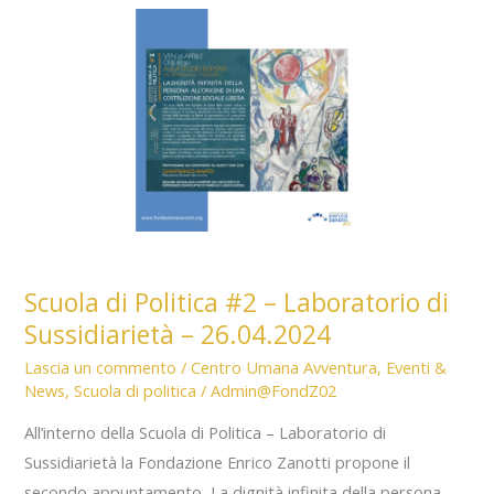
FOTO
è
un
“Opera
d’Arte”
Scuola di Politica #2 – Laboratorio di
Sussidiarietà – 26.04.2024
Lascia un commento
/
Centro Umana Avventura
,
Eventi &
News
,
Scuola di politica
/
Admin@FondZ02
All’interno della Scuola di Politica – Laboratorio di
Sussidiarietà la Fondazione Enrico Zanotti propone il
secondo appuntamento, La dignità infinita della persona