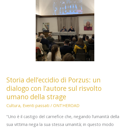
Alle
soglie
della
vita
29.04.2026
Storia dell’eccidio di Porzus: un
dialogo con l’autore sul risvolto
umano della strage
Cultura
,
Eventi passati
/
ONTHEROAD
“Uno è il castigo del carnefice che, negando l’umanità della
sua vittima nega la sua stessa umanità; in questo modo