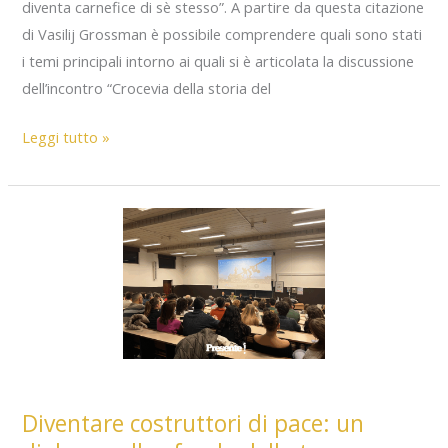
diventa carnefice di sè stesso”. A partire da questa citazione
di Vasilij Grossman è possibile comprendere quali sono stati
i temi principali intorno ai quali si è articolata la discussione
dell’incontro “Crocevia della storia del
Storia
Leggi tutto »
dell’eccidio
di
Porzus:
un
dialogo
con
l’autore
sul
risvolto
umano
Diventare costruttori di pace: un
della