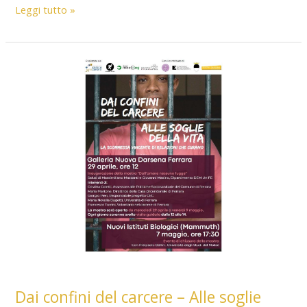
FEFANT
Leggi tutto »
2026
–
Rivedi
il
Festival
Dai confini del carcere – Alle soglie