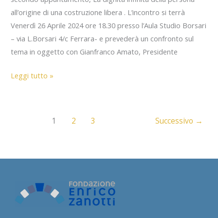
all’origine di una costruzione libera . L’incontro si terrà
Venerdì 26 Aprile 2024 ore 18.30 presso l’Aula Studio Borsari
– via L.Borsari 4/c Ferrara- e prevederà un confronto sul
tema in oggetto con Gianfranco Amato, Presidente
Scuola
Leggi tutto »
di
Politica
#2
1
2
3
Successivo
→
–
Laboratorio
di
Sussidiarietà
–
26.04.2024