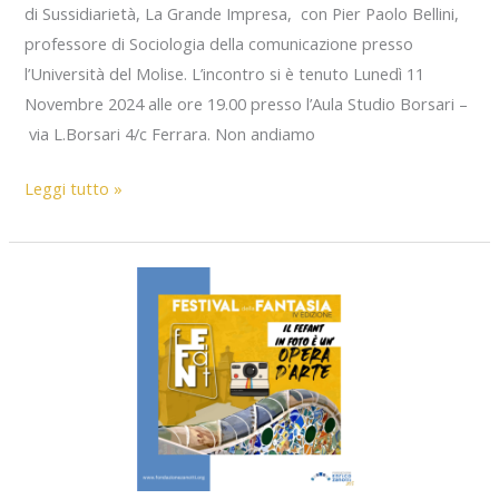
di Sussidiarietà, La Grande Impresa, con Pier Paolo Bellini,
professore di Sociologia della comunicazione presso
l’Università del Molise. L’incontro si è tenuto Lunedì 11
Novembre 2024 alle ore 19.00 presso l’Aula Studio Borsari –
via L.Borsari 4/c Ferrara. Non andiamo
Scuola
Leggi tutto »
di
Politica
#4
–
11.11.2024