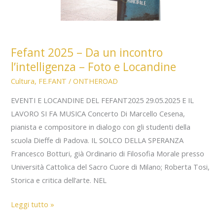
sfondo
della
tregua
Fefant 2025 – Da un incontro
militare palestinese
l’intelligenza – Foto e Locandine
Cultura
,
FE.FANT
/
ONTHEROAD
EVENTI E LOCANDINE DEL FEFANT2025 29.05.2025 E IL
LAVORO SI FA MUSICA Concerto Di Marcello Cesena,
pianista e compositore in dialogo con gli studenti della
scuola Dieffe di Padova. IL SOLCO DELLA SPERANZA
Francesco Botturi, già Ordinario di Filosofia Morale presso
Università Cattolica del Sacro Cuore di Milano; Roberta Tosi,
Storica e critica dell’arte. NEL
Fefant
Leggi tutto »
2025