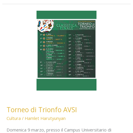
–
Da
un
incontro
l’intelligenza
–
Foto
e
Locandine
Torneo di Trionfo AVSI
Cultura
/
Hamlet Harutyunyan
Domenica 9 marzo, presso il Campus Universitario di