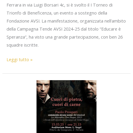
Ferrara in via Luigi Borsari 4c, si è svolto il I Torneo di
Trionfo di Beneficenza, un evento a sostegno della
Fondazione AVSI. La manifestazione, organizzata nell’ambito
della Campagna Tende AVSI 2024-25 dal titolo “Educare è
Speranza“, ha visto una grande partecipazione, con ben 26
squadre iscritte.
Torneo
Leggi tutto »
di
Trionfo
AVSI