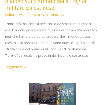
dialogo sullo sfondo della tregua
strage
militare palestinese
Cultura
,
Eventi passati
/
ONTHEROAD
“Non sarò mai abbastanza cinico da smettere di credere
che il mondo possa essere migliore di com’è / Ma non sarò
neanche tanto stupido da credere che il mondo possa
crescere se non parto da me.” Sono queste le parole della
strofa finale del brano di Brunori Sas “Il costume da
Torero” dal quale ha preso inizio l’incontro sostenuto
Diventare
Leggi tutto »
costruttori
di
pace:
un
dialogo
sullo